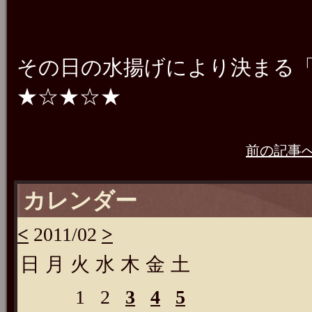
その日の水揚げにより決まる
★☆★☆★
前の記事
カレンダー
<
2011/02
>
日
月
火
水
木
金
土
1
2
3
4
5