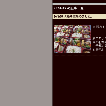
2020/05 の記事一覧
持ち帰りお弁当始めました。
※ 現在
新コロナ
りのお弁
ご予算に
を表示]