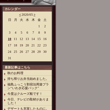
カレンダー
<
2020/05
>
日
月
火
水
木
金
土
1
2
3
4
5
6
7
8
9
10
11
12
13
14
15
16
17
18
19
20
21
22
23
24
25
26
27
28
29
30
31
最新記事はこちら
秋のお料理
持ち帰りお弁当始めました。
福島ふっこう割宿泊周遊プラ
ン“いわき応援パック”
今度はクルーズ船です！
今日、テレビの取材がありま
した！
デザートも充実したものに。