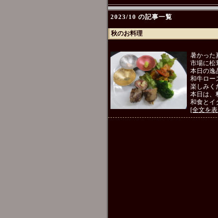
2023/10 の記事一覧
秋のお料理
暑かった
市場に松
本日の逸
和牛ロー
楽しみく
本日は、
和食とイ
[全文を表