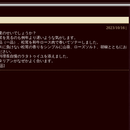
2023/10/16 |
夏のせいでしょうか？
茸を見るのも例年より遅いような気がします。
品（一品）、松茸を和牛ロース肉で巻いてソテーしました。
スに負けない松茸の香りをシンプルに山葵、ローズソルト、胡椒とともにお
ださい。
料理長自慢のラタトゥイユを添えました。
タリアンがなぜかよく合います。
示]