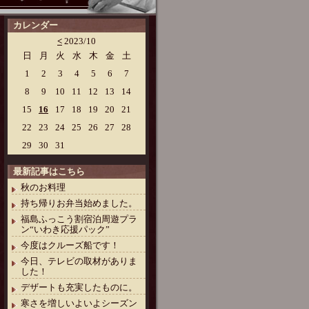
カレンダー
<
2023/10
日
月
火
水
木
金
土
1
2
3
4
5
6
7
8
9
10
11
12
13
14
15
16
17
18
19
20
21
22
23
24
25
26
27
28
29
30
31
最新記事はこちら
秋のお料理
持ち帰りお弁当始めました。
福島ふっこう割宿泊周遊プラ
ン“いわき応援パック”
今度はクルーズ船です！
今日、テレビの取材がありま
した！
デザートも充実したものに。
寒さを増しいよいよシーズン