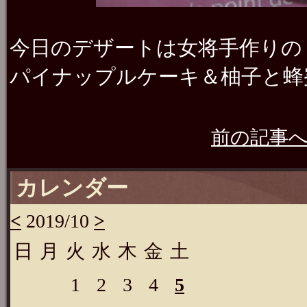
今日のデザートは女将手作りの
パイナップルケーキ＆柚子と蜂
前の記事
カレンダー
<
2019/10
>
日
月
火
水
木
金
土
1
2
3
4
5