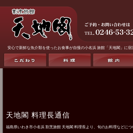
安心で新鮮な魚介類を使ったお食事が自慢の
小名浜 旅館「天地閣」
に宿
天地閣 料理長通信
福島県いわき市小名浜 割烹旅館 天地閣 料理長より、旬のお料理などに