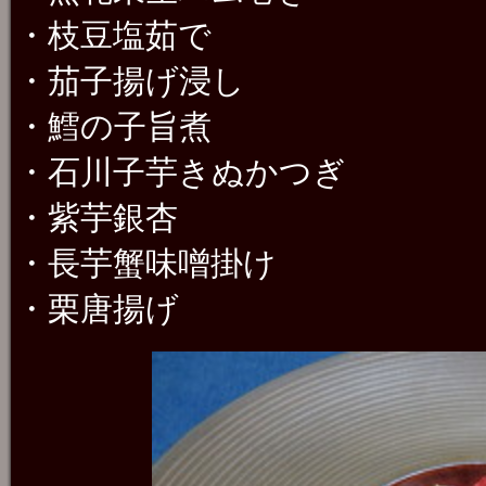
・枝豆塩茹で
・茄子揚げ浸し
・鱈の子旨煮
・石川子芋きぬかつぎ
・紫芋銀杏
・長芋蟹味噌掛け
・栗唐揚げ